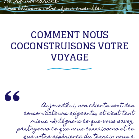
Notre démarche
Nous bâtissons votre séjour ensemble !
COMMENT NOUS
COCONSTRUISONS VOTRE
VOYAGE
Aujourd’hui, nos clients sont des
consom’acteurs exigeants, et c’est tant
mieux. Intégrons ce que vous savez,
partageons ce que nous connaissons et ce
que notre expérience du terrain nous a