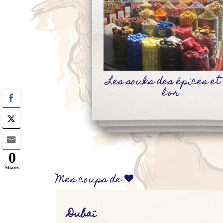
Previous
Les souks des épices et
Découverte des plus
belles dunes du déser
l'or
d'Arabie en 4x4
0
Shares
Mes coups de
Dubaï