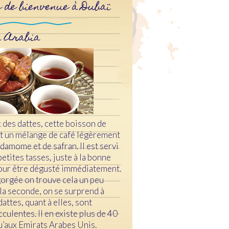
 de bienvenue à Dubaï
 Arabia
 des dattes, cette boisson de
est un mélange de café légèrement
rdamome et de safran. Il est servi
etites tasses, juste à la bonne
our être dégusté immédiatement.
gorgée on trouve cela un peu
 la seconde, on se surprend à
dattes, quant à elles, sont
ulentes. Il en existe plus de 40
u’aux Emirats Arabes Unis.