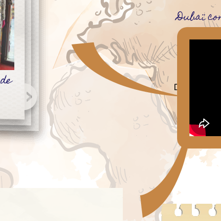
Dubaï co
Next
 de
t