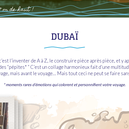
8 m de haut !
DUBAÏ
est l’inventer de A à Z, le construire pièce après pièce, et y a
des “pépites* ” C’est un collage harmonieux fait d’une multi
age, mais avant le voyage… Mais tout ceci ne peut se faire san
* moments rares d’émotions qui colorent et personnifient votre voyage.