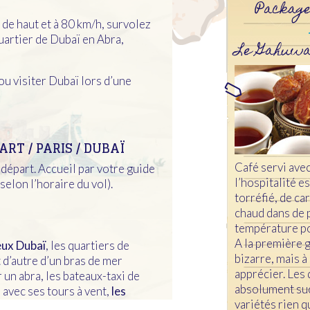
Package
e haut et à 80 km/h, survolez
quartier de Dubaï en Abra,
Le Gahuwa
u visiter Dubaï lors d’une
ART / PARIS / DUBAÏ
Café servi avec
départ. Accueil par votre guide
l’hospitalité 
 selon l’horaire du vol).
torréfié, de ca
chaud dans de p
température p
A la première 
eux Dubaï
, les quartiers de
bizarre, mais à
 d’autre d’un bras de mer
apprécier. Les 
 un abra, les bateaux-taxi de
absolument succ
 avec ses tours à vent,
les
variétés rien q
 de Dubaï
, situé dans le fort Al