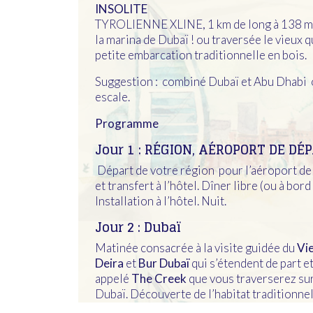
INSOLITE
TYROLIENNE XLINE, 1 km de long à 138 m d
la marina de Dubaï ! ou traversée le vieux 
petite embarcation traditionnelle en bois.
Suggestion : combiné Dubaï et Abu Dhabi o
escale.
Programme
Jour 1 : RÉGION, AÉROPORT DE DÉP
Départ de votre région pour l’aéroport de 
et transfert à l’hôtel. Dîner libre (ou à bord
Installation à l’hôtel. Nuit.
Jour 2 : Dubaï
Matinée consacrée à la visite guidée du
Vi
Deira
et
Bur Dubaï
qui s’étendent de part et
appelé
The Creek
que vous traverserez sur
Dubaï. Découverte de l’habitat traditionnel
souks des épices et de l’or
. Visite du
musée